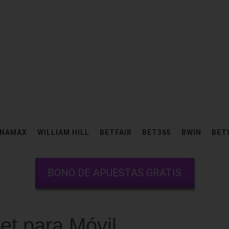
INAMAX
WILLIAM HILL
BETFAIR
BET365
BWIN
BET
BONO DE APUESTAS GRATIS
et para Móvil