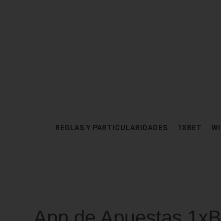
Ir
al
contenido
REGLAS Y PARTICULARIDADES
1XBET
W
App de Apuestas 1xB