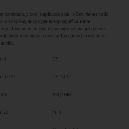
ha cambiado, y con la
aplicación
de
1xBet
, tienes todo
ios en
España
,
descargar la app
significa tener
tas, funciones en vivo y una experiencia optimizada
 ordenador y empieza a realizar tus
apuestas desde el
ncilla.
oid
iOS
oid 5.0+
iOS 14.0+
9 MB
203,9 MB
3.5.0
7.0.0