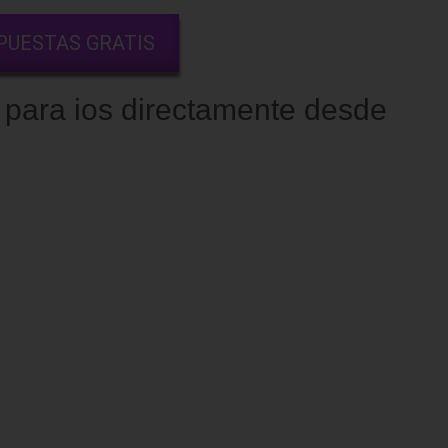
PUESTAS GRATIS
 para ios directamente desde