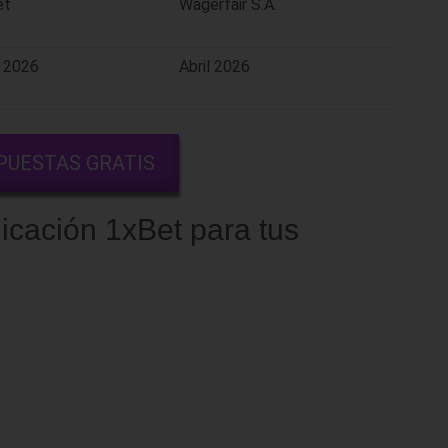
et
Wagerfair S.A.
l 2026
Abril 2026
PUESTAS GRATIS
icación 1xBet para tus