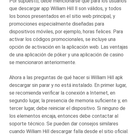
Por supuesto, debe mencionarse que para los usuarios
que descargar app William Hill ll son válidos, y todos
los bonos presentados en el sitio web principal, y
promociones especialmente diseñadas para
dispositivos móviles, por ejemplo, horas felices. Para
activar los códigos promocionales, se incluye una
opción de activación en la aplicación web. Las ventajas
de una aplicación de póker y una aplicación de casino
se mencionaron anteriormente.
Ahora a las preguntas de qué hacer si William Hill apk
descargar sin parar y no está instalado. En primer lugar,
se recomienda verificar la conexión a Internet, en
segundo lugar, la presencia de memoria suficiente y, en
tercer lugar, debe reiniciar el dispositivo. Si ninguno de
los elementos encaja, entonces debe contactar al
soporte técnico. Se pueden dar consejos similares
cuando William Hill descargar falla desde el sitio oficial.