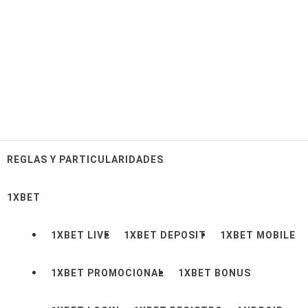
Ir
al
contenido
REGLAS Y PARTICULARIDADES
BONO DE APUESTAS GRATIS
1XBET
1XBET LIVE
1XBET DEPOSIT
1XBET MOBILE
BONO DE APUESTAS GRATIS
1XBET PROMOCIONAL
1XBET BONUS