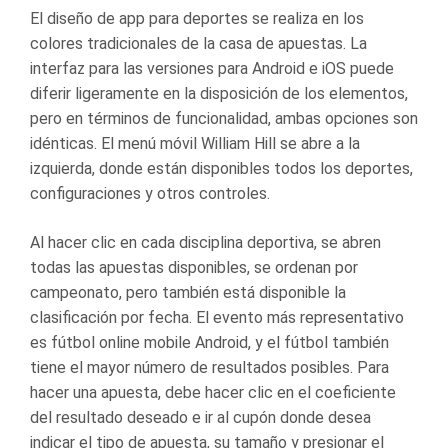
El diseño de app para deportes se realiza en los
colores tradicionales de la casa de apuestas. La
interfaz para las versiones para Android e iOS puede
diferir ligeramente en la disposición de los elementos,
pero en términos de funcionalidad, ambas opciones son
idénticas. El menú móvil William Hill se abre a la
izquierda, donde están disponibles todos los deportes,
configuraciones y otros controles.
Al hacer clic en cada disciplina deportiva, se abren
todas las apuestas disponibles, se ordenan por
campeonato, pero también está disponible la
clasificación por fecha. El evento más representativo
es fútbol online mobile Android, y el fútbol también
tiene el mayor número de resultados posibles. Para
hacer una apuesta, debe hacer clic en el coeficiente
del resultado deseado e ir al cupón donde desea
indicar el tipo de apuesta, su tamaño y presionar el