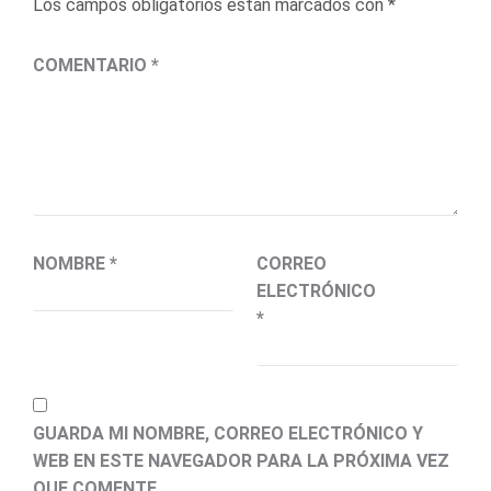
Los campos obligatorios están marcados con
*
COMENTARIO
*
NOMBRE
*
CORREO
ELECTRÓNICO
*
GUARDA MI NOMBRE, CORREO ELECTRÓNICO Y
WEB EN ESTE NAVEGADOR PARA LA PRÓXIMA VEZ
QUE COMENTE.