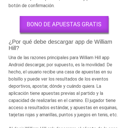
botón de confirmación.
BONO DE APUESTAS GRATIS
¿Por qué debe descargar app de William
Hill?
Una de las razones principales para William Hill app
Android descargar, por supuesto, es la movilidad. De
hecho, el usuario recibe una casa de apuestas en su
bolsillo y puede ver los resultados de los eventos
deportivos, apostar, dónde y cuándo quiera. La
aplicación tiene apuestas previas al partido y la
capacidad de realizarlas en el camino. El jugador tiene
acceso a resultados estándar, y apuestas en esquinas,
tarjetas rojas y amarillas, puntos y juegos en tenis, etc.