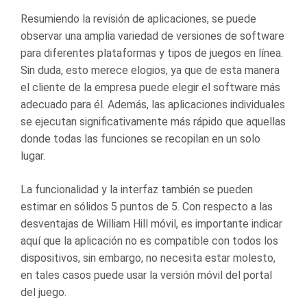
Resumiendo la revisión de aplicaciones, se puede
observar una amplia variedad de versiones de software
para diferentes plataformas y tipos de juegos en línea.
Sin duda, esto merece elogios, ya que de esta manera
el cliente de la empresa puede elegir el software más
adecuado para él. Además, las aplicaciones individuales
se ejecutan significativamente más rápido que aquellas
donde todas las funciones se recopilan en un solo
lugar.
La funcionalidad y la interfaz también se pueden
estimar en sólidos 5 puntos de 5. Con respecto a las
desventajas de William Hill móvil, es importante indicar
aquí que la aplicación no es compatible con todos los
dispositivos, sin embargo, no necesita estar molesto,
en tales casos puede usar la versión móvil del portal
del juego.