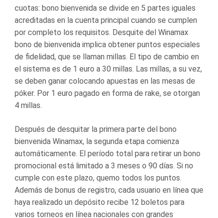
cuotas: bono bienvenida se divide en 5 partes iguales
acreditadas en la cuenta principal cuando se cumplen
por completo los requisitos. Desquite del Winamax
bono de bienvenida implica obtener puntos especiales
de fidelidad, que se llaman millas. El tipo de cambio en
el sistema es de 1 euro a 30 millas. Las millas, a su vez,
se deben ganar colocando apuestas en las mesas de
póker. Por 1 euro pagado en forma de rake, se otorgan
4 millas.
Después de desquitar la primera parte del bono
bienvenida Winamax, la segunda etapa comienza
automáticamente. El período total para retirar un bono
promocional está limitado a 3 meses o 90 días. Si no
cumple con este plazo, quemo todos los puntos.
Además de bonus de registro, cada usuario en línea que
haya realizado un depósito recibe 12 boletos para
varios torneos en línea nacionales con grandes