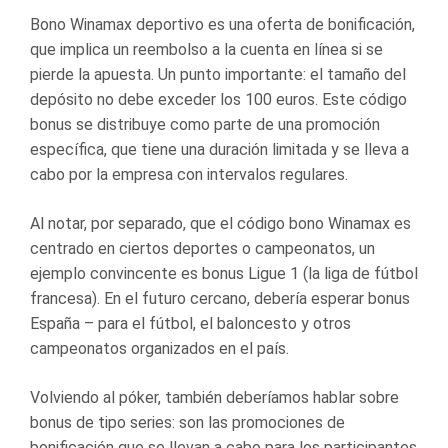
Bono Winamax deportivo es una oferta de bonificación,
que implica un reembolso a la cuenta en línea si se
pierde la apuesta. Un punto importante: el tamaño del
depósito no debe exceder los 100 euros. Este código
bonus se distribuye como parte de una promoción
específica, que tiene una duración limitada y se lleva a
cabo por la empresa con intervalos regulares.
Al notar, por separado, que el código bono Winamax es
centrado en ciertos deportes o campeonatos, un
ejemplo convincente es bonus Ligue 1 (la liga de fútbol
francesa). En el futuro cercano, debería esperar bonus
España – para el fútbol, ​​el baloncesto y otros
campeonatos organizados en el país.
Volviendo al póker, también deberíamos hablar sobre
bonus de tipo series: son las promociones de
bonificación que se llevan a cabo para los participantes