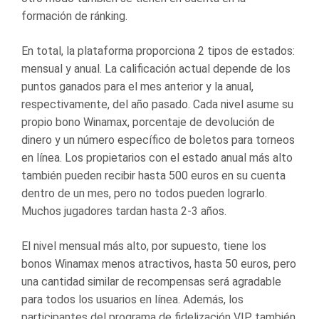
formación de ránking.
En total, la plataforma proporciona 2 tipos de estados:
mensual y anual. La calificación actual depende de los
puntos ganados para el mes anterior y la anual,
respectivamente, del año pasado. Cada nivel asume su
propio bono Winamax, porcentaje de devolución de
dinero y un número específico de boletos para torneos
en línea. Los propietarios con el estado anual más alto
también pueden recibir hasta 500 euros en su cuenta
dentro de un mes, pero no todos pueden lograrlo.
Muchos jugadores tardan hasta 2-3 años.
El nivel mensual más alto, por supuesto, tiene los
bonos Winamax menos atractivos, hasta 50 euros, pero
una cantidad similar de recompensas será agradable
para todos los usuarios en línea. Además, los
participantes del programa de fidelización VIP también