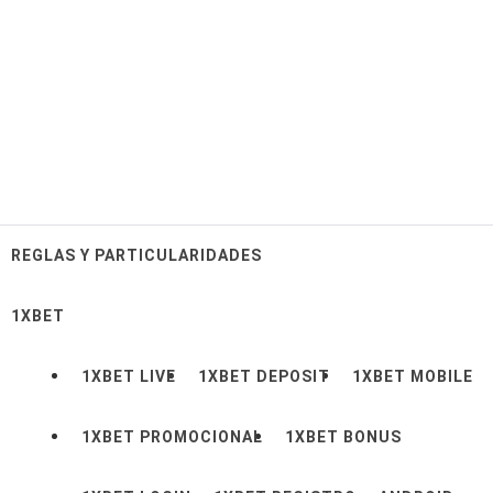
Ir
al
contenido
REGLAS Y PARTICULARIDADES
BONO DE APUESTAS GRATIS
1XBET
1XBET LIVE
1XBET DEPOSIT
1XBET MOBILE
BONO DE APUESTAS GRATIS
1XBET PROMOCIONAL
1XBET BONUS