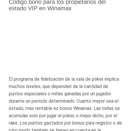
Código bono para los propietarios del
estado VIP en Winamax
El programa de fidelización de la sala de póker implica
muchos niveles, que dependen de la cantidad de
puntos especiales o millas ganadas por un jugador
durante un período determinado. Cuanto mayor sea el
estado, más rentable es bonos Winamax. Las millas se
acumulan solo por jugar al póker, o mejor dicho, por el
rake. Los puntos gastados por bonus para registro o de
otro modo también se tienen en cuenta en la