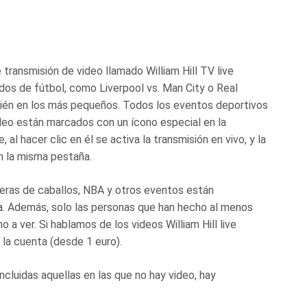
 transmisión de video llamado William Hill TV live
idos de fútbol, ​​como Liverpool vs. Man City o Real
mbién en los más pequeños. Todos los eventos deportivos
deo están marcados con un ícono especial en la
, al hacer clic en él se activa la transmisión en vivo, y la
n la misma pestaña.
rreras de caballos, NBA y otros eventos están
a
. Además, solo las personas que han hecho al menos
 a ver. Si hablamos de los videos William Hill live
 la cuenta (desde 1 euro).
ncluidas aquellas en las que no hay video, hay