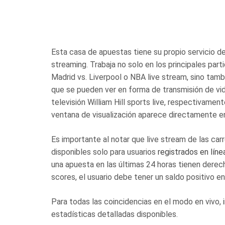
Esta casa de apuestas tiene su propio servicio de
streaming. Trabaja no solo en los principales part
Madrid vs. Liverpool o NBA live stream, sino ta
que se pueden ver en forma de transmisión de vi
televisión William Hill sports live, respectivamente
ventana de visualización aparece directamente e
Es importante al notar que live stream de las ca
disponibles solo para usuarios
registrados en líne
una apuesta en las últimas 24 horas tienen derecho
scores, el usuario debe tener un saldo positivo en
Para todas las coincidencias en el modo en vivo, i
estadísticas detalladas disponibles.