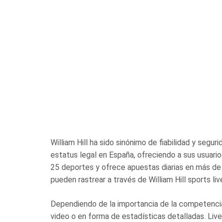
William Hill ha sido sinónimo de fiabilidad y segu
estatus legal en España, ofreciendo a sus usuar
25 deportes y ofrece apuestas diarias en más de
pueden rastrear a través de William Hill sports live
Dependiendo de la importancia de la competencia
video o en forma de estadísticas detalladas. Live 