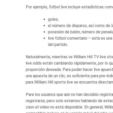
Por ejemplo, fútbol live incluye estadísticas com
goles;
el número de disparos, así como de l
posesión de balón, número de penaliza
live fútbol comentario – esta es una
del partido.
Naturalmente, mientras ve William Hill TV live s
live odds están cambiando rápidamente, por lo q
proporción deseada. Para poder hacer live apuest
una apuesta de un clic, es suficiente para pre-ind
para William Hill sports live se encuentra direct
Para los usuarios que aún no han decidido registra
registrarse, pero solo estamos hablando de estad
caso el video no está disponible. En general, Will