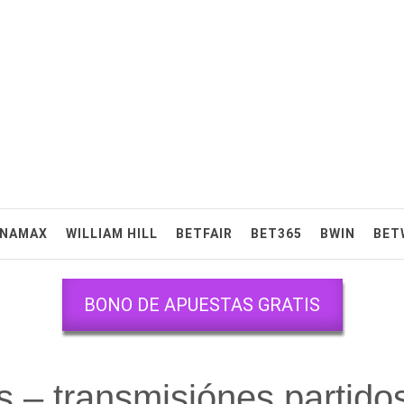
INAMAX
WILLIAM HILL
BETFAIR
BET365
BWIN
BET
BONO DE APUESTAS GRATIS
es – transmisiónes partido